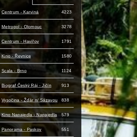
Centrum - Karviná
4223
Metropol - Olomouc
3278
Centrum - Havířov
1791
Kino - Řevnice
1580
Scala - Brno
1124
Biograf Český Ráj - Jičín
913
Vysočina - Žďár n/ Sázavou
838
Kino Napajedla - Napajedla
579
Panorama - Paskov
551