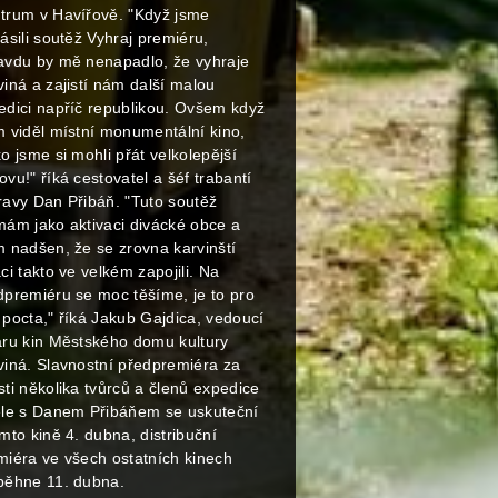
trum v Havířově. "Když jsme
ásili soutěž Vyhraj premiéru,
avdu by mě nenapadlo, že vyhraje
viná a zajistí nám další malou
edici napříč republikou. Ovšem když
m viděl místní monumentální kino,
o jsme si mohli přát velkolepější
vu!" říká cestovatel a šéf trabantí
ravy Dan Přibáň. "Tuto soutěž
mám jako aktivaci divácké obce a
m nadšen, že se zrovna karvinští
ci takto ve velkém zapojili. Na
dpremiéru se moc těšíme, je to pro
 pocta," říká Jakub Gajdica, vedoucí
aru kin Městského domu kultury
viná. Slavnostní předpremiéra za
sti několika tvůrců a členů expedice
ele s Danem Přibáňem se uskuteční
mto kině 4. dubna, distribuční
miéra ve všech ostatních kinech
běhne 11. dubna.