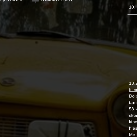
10.
13.
fil
Do 
tam
58 
skon
kin
hla
Met