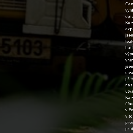
Cen
vyhl
opr
Kar
exp
jse
těžk
budo
výp
vní
jse
divá
pře
nás
útv
Kar
úča
v č
v to
pre
pro