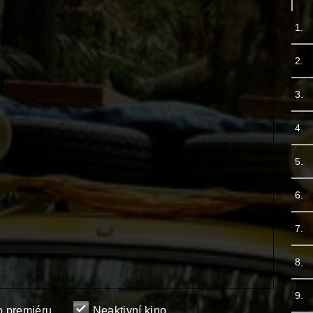
1.
2.
3.
4.
5.
6.
7.
8.
9.
je o premiéru
Neaktivní kino