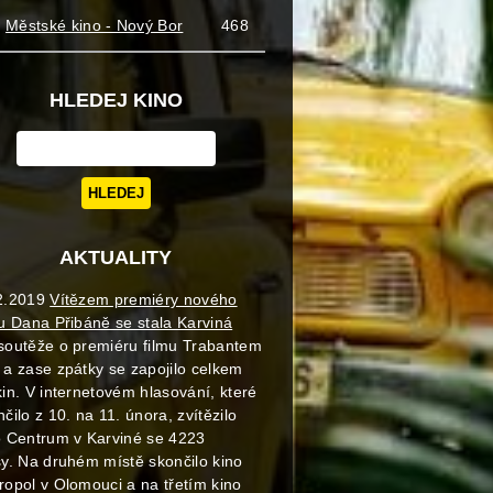
Městské kino - Nový Bor
468
HLEDEJ KINO
AKTUALITY
2.2019
Vítězem premiéry nového
mu Dana Přibáně se stala Karviná
soutěže o premiéru filmu Trabantem
 a zase zpátky se zapojilo celkem
kin. V internetovém hlasování, které
čilo z 10. na 11. února, zvítězilo
o Centrum v Karviné se 4223
sy. Na druhém místě skončilo kino
ropol v Olomouci a na třetím kino