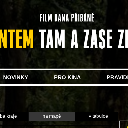
NOVINKY
PRO KINA
PRAVID
ba kraje
na mapě
v tabulce